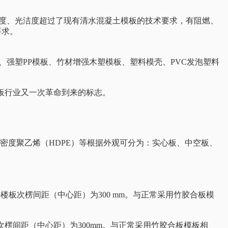
整度、光洁度超过了现有清水混凝土模板的技术要求，有阻燃、
要求。
、强塑PP模板、竹材增强木塑模板、塑料模壳、PVC发泡塑料
模板行业又一次革命到来的标志。
、高密度聚乙烯（HDPE）等根据外观可分为：实心板、中空板、
0厚楼板次楞间距（中心距）为300 mm。与正常采用竹胶合板模
竖向次楞间距（中心距）为300mm。与正常采用竹胶合板模板相