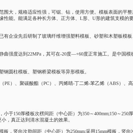
应范围大，规格适应性强，可锯、钻，使用方便。模板表面的平
缘性能。能满足各种长方体、正方体、L形、U形的建筑支模的
国已有企业先后研制了玻璃纤维增强塑料模板、砂塑和木塑板模板
曲强度达到22MPa，其可在-20度—+60度正常施工。是中国
塑钢圆柱模板、塑钢桥梁模板等异形模板。
（PE）、聚碳酸酯（PC）、丙烯睛-丁二烯-苯乙烯（ABS）
150厚楼板次楞间距（中心距）为350～400mm;150～25
更小，真正达到清水混凝土的效果。
mm模板，竖向次肋间距（中心距）为250mm;采用15mm模板，