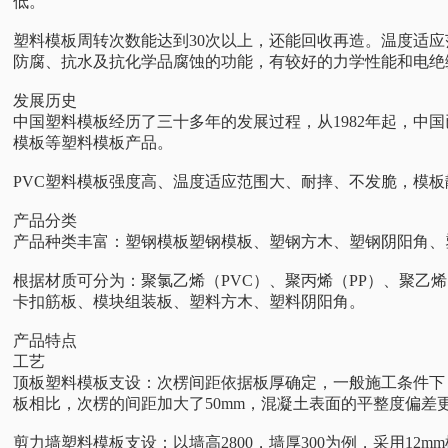
低。
塑料模板周转次数能达到30次以上，还能回收再造。温度适
防腐、抗水及抗化学品腐蚀的功能，有较好的力学性能和电绝
发展历史
中国塑料模板经历了三十多年的发展过程，从1982年起，中
模板等塑料模板产品。
PVC塑料模板强度高、温度适应范围大、耐摔、不发脆，模板静
产品分类
产品种类丰富：塑钢模板塑钢模板、塑钢方木、塑钢阴阳角、
根据材质可分为：聚氯乙烯（PVC）、聚丙烯（PP）、聚乙烯
卡扣筋板、模块组装板、塑料方木、塑料阴阳角。
产品特点
工艺
顶板塑料模板支设：次楞间距依据板厚确定，一般施工条件下，小于
板相比，次楞的间距加大了50mm，混凝土表面的平整度偏差
剪力墙塑料模板支设：以墙高2800，墙厚300为例，采用12