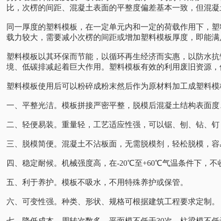
比，次楞的间距、混凝土表面的平整度偏差基本一致，但混凝
同一厚度的塑料模板，在一定单元内和一定的荷载作用下，塑
载力较大，需要减小次楞的间距或增加塑料模板厚度，即能满
塑料模板以其环保而节能，以循环再生经济而实惠，以防水抗
境、低碳排减起着巨大作用。塑料模板有效的利用废旧资源，
塑料模板使用后可以粉碎成粉末然后作为原材料加工成塑料模
一、平整光洁。模板拼接严密平整，脱模后混凝土结构表面度
二、轻便易装。重量轻，工艺适应性强，可以锯、刨、钻、钉
三、脱模简便。混凝土不沾板面，无需脱模剂，轻松脱模，容
四、稳定耐候。机械强度高，在-20℃至+60℃气温条件下
五、利于养护。模板不吸水，不用特殊养护或保管。
六、可变性强。种类、形状、规格可根据建筑工程要求定制。
七、降低成本。周转次数多，平面模不低于30次，柱梁模不低